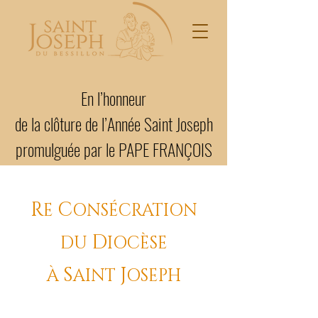
En l’honneur
de la clôture de l’Année Saint Joseph
promulguée par le PAPE FRANÇOIS
R
C
E
ONSÉCRATION
D
DU
IOCÈSE
S
J
À
AINT
OSEPH