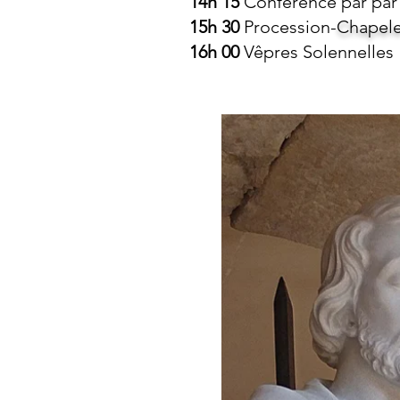
14h 15
Conférence par
par
15h 30
Procession-
Chapel
16h 00
Vêpres
Solennelles