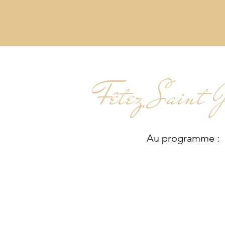
Fêtez Saint J
A
u programme :