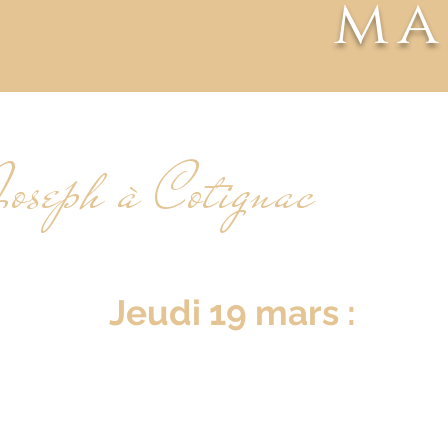
ma
oseph à Cotignac
Jeudi 19 mars :