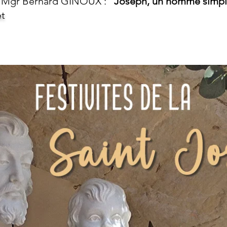
 Mgr Bernard GINOUX :
"Joseph, un homme simp
et