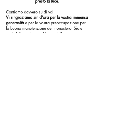
presto la luce.
Contiamo davvero su di voi!
Vi ringraziamo sin d'ora per la vostra immensa
generosità
e per la vostra preoccupazione per
la buona manutenzione del monastero. Siate
certi delle nostre preghiere e della nostra
vicinanza spirituale, come sempre.
Suor Maria de los Ángeles Mallol, MD
Economica del convento
DONA ORA